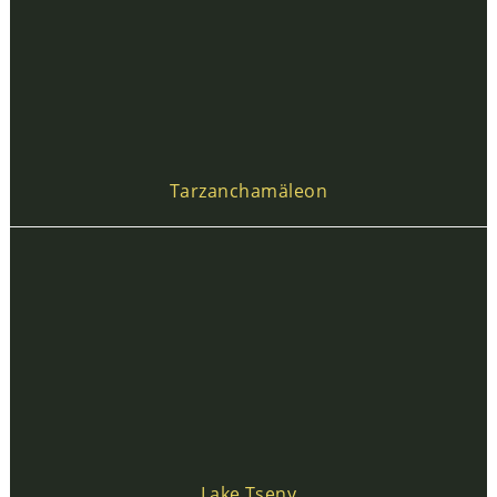
Tarzanchamäleon
Lake Tseny