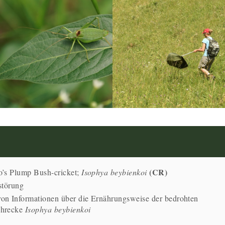
(CR)
o’s Plump Bush-cricket;
Isophya beybienkoi
störung
on Informationen über die Ernährungsweise der bedrohten
chrecke
Isophya beybienkoi