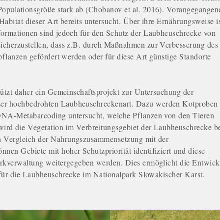
opulationsgröße stark ab (Chobanov et al. 2016). Vorangegangen
abitat dieser Art bereits untersucht. Über ihre Ernährungsweise i
formationen sind jedoch für den Schutz der Laubheuschrecke von
icherzustellen, dass z.B. durch Maßnahmen zur Verbesserung des
rpflanzen gefördert werden oder für diese Art günstige Standorte
tützt daher ein Gemeinschaftsprojekt zur Untersuchung der
er hochbedrohten Laubheuschreckenart. Dazu werden Kotproben
 DNA-Metabarcoding untersucht, welche Pflanzen von den Tieren
wird die Vegetation im Verbreitungsgebiet der Laubheuschrecke be
 Vergleich der Nahrungszusammensetzung mit der
en Gebiete mit hoher Schutzpriorität identifiziert und diese
arkverwaltung weitergegeben werden. Dies ermöglicht die Entwic
e für die Laubheuschrecke im Nationalpark Slowakischer Karst.