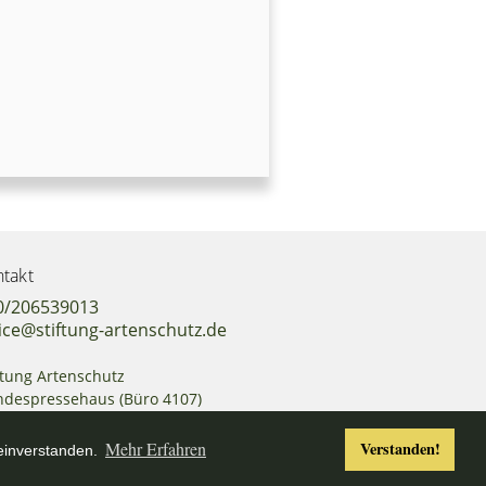
takt
0/206539013
ice@stiftung-artenschutz.de
ftung Artenschutz
despressehaus (Büro 4107)
hiffbauerdamm 40
17 Berlin
Mehr Erfahren
Verstanden!
 einverstanden.