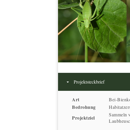
Projektsteckbrief
Art
Bei-Bienk
Bedrohung
Habitatzer
Sammeln v
Projektziel
Laubheus