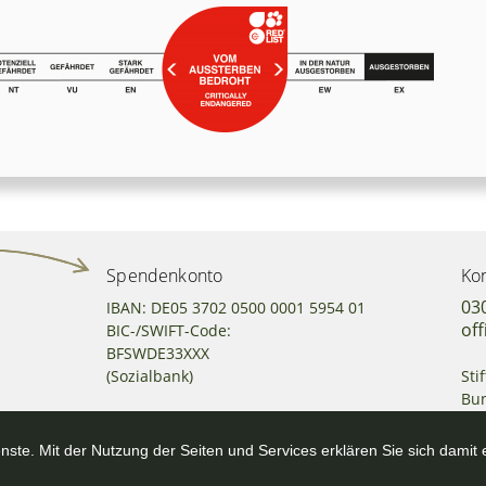
Spendenkonto
Kon
03
IBAN: DE05 3702 0500 0001 5954 01
off
BIC-/SWIFT-Code:
BFSWDE33XXX
(Sozialbank)
Sti
Bun
Sc
101
nste. Mit der Nutzung der Seiten und Services erklären Sie sich damit