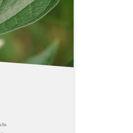
echs
 -