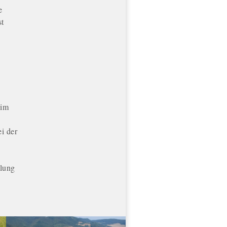
e
st
 im
i der
klung