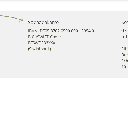
Spendenkonto
Kon
03
IBAN: DE05 3702 0500 0001 5954 01
off
BIC-/SWIFT-Code:
BFSWDE33XXX
(Sozialbank)
Sti
Bun
Sc
101