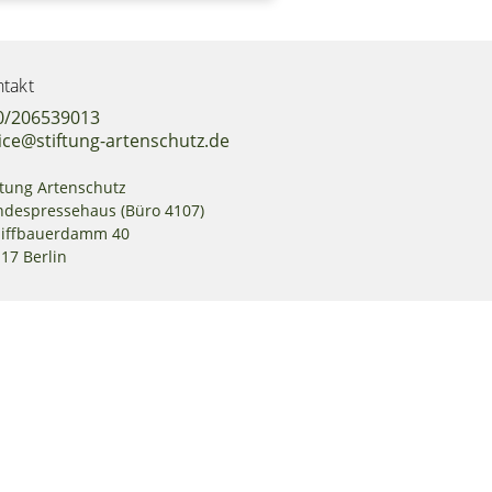
takt
0/206539013
ice@stiftung-artenschutz.de
ftung Artenschutz
despressehaus (Büro 4107)
hiffbauerdamm 40
17 Berlin