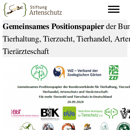
𝐆𝐞𝐦𝐞𝐢𝐧𝐬𝐚𝐦𝐞𝐬 𝐏𝐨𝐬𝐢𝐭𝐢𝐨𝐧𝐬𝐩𝐚𝐩𝐢𝐞𝐫 
Tierhaltung, Tierzucht, Tierhandel, Art
Tierärzteschaft